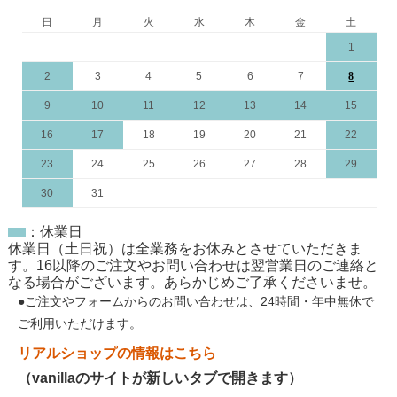
日
月
火
水
木
金
土
1
2
3
4
5
6
7
8
9
10
11
12
13
14
15
16
17
18
19
20
21
22
23
24
25
26
27
28
29
30
31
：休業日
休業日（土日祝）は全業務をお休みとさせていただきま
す。16以降のご注文やお問い合わせは翌営業日のご連絡と
なる場合がございます。あらかじめご了承くださいませ。
●ご注文やフォームからのお問い合わせは、
24時間・年中無休
で
ご利用いただけます。
リアルショップの情報はこちら
（vanillaのサイトが新しいタブで開きます）