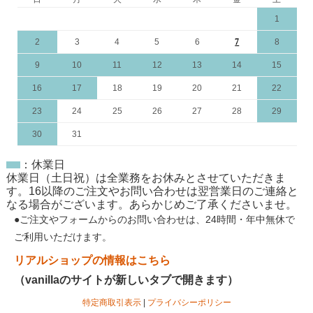
1
2
3
4
5
6
7
8
9
10
11
12
13
14
15
16
17
18
19
20
21
22
23
24
25
26
27
28
29
30
31
：休業日
休業日（土日祝）は全業務をお休みとさせていただきま
す。16以降のご注文やお問い合わせは翌営業日のご連絡と
なる場合がございます。あらかじめご了承くださいませ。
●ご注文やフォームからのお問い合わせは、
24時間・年中無休
で
ご利用いただけます。
リアルショップの情報はこちら
（vanillaのサイトが新しいタブで開きます）
特定商取引表示
|
プライバシーポリシー