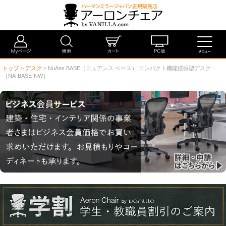
トップ
>
デスク
> NuAns BASE（ニュアンス ベース） コンパクト機能拡張型デスク
［NA-BASE-NW］