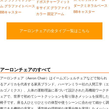
ドポスチャーフィット
ダークミネラルベース
ム グラファイトベース
Ｂサイズ グラファイト
BBキャスター
BBキャスター
カラー 固定アーム
アーロンチェアの全タイプ一覧はこちら
アーロンチェアのすべて
アーロンチェア（Aeron Chair）はイームズシェルチェアなどで知られ
るアメリカを代表する家具ブランド、
ハーマンミラー社
の人間工学（エ
ルゴノミクス）、人体の運動理論に基づいて設計された高機能ワークチ
ェアで、世界で初めてシートクッションを取り除きメッシュを採用した
椅子です。座る人ひとりひとりの体型や使うシーンに合わせて細かく調
整できる機能の充実と、通気性や理想的な体重分散を実現したメッシュ