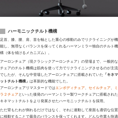
ハーモニックチルト機構
足首、膝、腰、肩、首を軸とした重心の移動のみでリクライニングが機
能し、無理なくバランスを保ってくれるハーマンミラー独自のチルト機
構（体を傾けるメカニズム）。
アーロンチェア（現クラシックアーロンチェア）の登場まで、一般的な
チェアのチルト機構は筋肉を使って力でリクライニングさせるのが主流
でしたが、そんな中登場したアーロンチェアに搭載されていた
「キネマ
ットチルト機構」
は革新的な機能でした。
アーロンチェアリマスタードでは
エンボディチェア
、
セイルチェア
、
ミ
ラ２チェア
といった後発のハーマンミラー製ワークチェアに搭載された
キネマットチルトをより発展させたハーモニックチルトを採用。
ただ背もたれが倒れるだけではなく、それに連動して座面も適切な位置
に移動することで最良のバランスを保ってくれます。どんな作業も快適