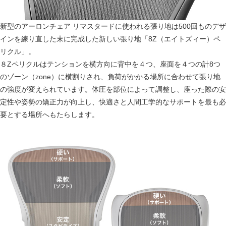
新型のアーロンチェア リマスタードに使われる張り地は500回ものデザ
インを練り直した末に完成した新しい張り地「8Z（エイトズィー）ペ
リクル」。
８Zペリクルはテンションを横方向に背中を４つ、座面を４つの計8つ
のゾーン（zone）に横割りされ、負荷がかかる場所に合わせて張り地
の強度が変えられています。体圧を部位によって調整し、座った際の安
定性や姿勢の矯正力が向上し、快適さと人間工学的なサポートを最も必
要とする場所へもたらします。