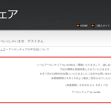
HOME
ご購入ガイド
いらっしゃいませ ゲストさん
ップ
> アーロンチェアの中古品について
いつもアーロンチェア by vanillaをご愛顧いただきまして、誠
下記の期間を長期休業とさせていただきます
８月７日の12時00分以降にいただきましたご注文やお問い合わ
休業期間明け８月１８日より順次ご対応させていただ
［休業期間］８月８日 から ８月１７日
アーロンチェア by vanilla