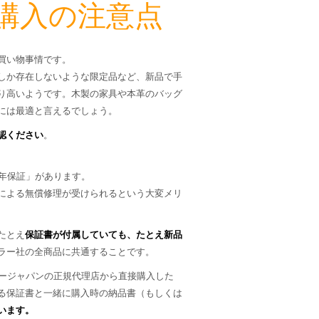
購入の注意点
買い物事情です。
しか存在しないような限定品など、新品で手
り高いようです。木製の家具や本革のバッグ
には最適と言えるでしょう。
認ください
。
年保証」があります。
による無償修理が受けられるという大変メリ
たとえ
保証書が付属していても、たとえ新品
ラー社の全商品に共通することです。
ラージャパンの正規代理店から直接購入した
る保証書と一緒に購入時の納品書（もしくは
います。