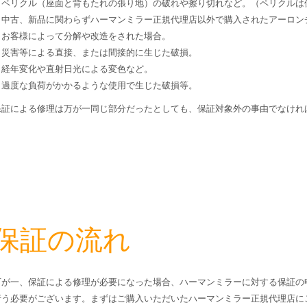
・ペリクル（座面と背もたれの張り地）の破れや擦り切れなど。（ペリクルは
・中古、新品に関わらずハーマンミラー正規代理店以外で購入されたアーロン
・お客様によって分解や改造をされた場合。
・災害等による直接、または間接的に生じた破損。
・経年変化や直射日光による変色など。
・過度な負荷がかかるような使用で生じた破損等。
保証による修理は万が一同じ部分だったとしても、保証対象外の事由でなけれ
保証の流れ
万が一、保証による修理が必要になった場合、ハーマンミラーに対する保証の
行う必要がございます。まずはご購入いただいたハーマンミラー正規代理店に