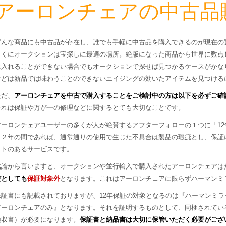
アーロンチェアの中古品
どんな商品にも中古品が存在し、誰でも手軽に中古品を購入できるのが現在の
とくにオークションは宝探しに最適の場所。絶版になった商品から世界に数点
に入れることができない場合でもオークションで探せば見つかるケースがかな
などは新品では味わうことのできないエイジングの効いたアイテムを見つける
ただ、
アーロンチェアを中古で購入することをご検討中の方は以下を必ずご確
それは保証や万が一の修理などに関するとても大切なことです。
アーロンチェアユーザーの多くが人が絶賛するアフターフォローの１つに「12
１２年の間であれば、通常通りの使用で生じた不具合は製品の瑕疵とし、保証
ットのあるサービスです。
結論から言いますと、オークションや並行輸入で購入されたアーロンチェアは
だとしても
保証対象外
となります。これはアーロンチェアに限らずハーマンミ
保証書にも記載されておりますが、12年保証の対象となるのは『ハーマンミ
アーロンチェアのみ』となります。それを証明するものとして、同梱されてい
領収書）が必要になります。
保証書と納品書は大切に保管いただく必要がござ