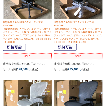
状態も良く新品同様のクオリティで約
状態も良く新品同様のクオリティで約
25%OFF
30%OFF
《撮影使用品》アーロンチェア リマスタード
《店頭展示品》アーロンチェア リマスタード
ポスチャーフィットSLフル装備 Cサイズ グラ
ポスチャーフィットSLフル装備 Bサイズ グラ
ファイトフレーム グラファイトベース BBキ
ファイトフレーム ポリッシュドアルミニウム
ャスター ［AER1C33DW ALP G1 G1 G1 BB
ベース DC1キャスター ［AER1B23DF ALP
BK 23103］
G1 CD CD DC1 23103 2109］
SOLD
SOLD
通常販売価格264,000円のところ
通常販売価格336,600円のところ
セール価格
198,000円
(税込)
セール価格
235,400円
(税込)