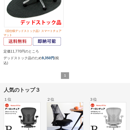
《旧仕様デッドストック品》スマートチェア
マット
定価11,770円のところ
デッドストック品のため
9,350円
(税
込)
1
人気のトップ３
１位
２位
３位