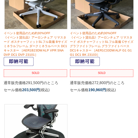
イベント使用品のため約30%OFF
イベント使用品のため約30%OFF
《イベント貸出品》アーロンチェア リマスタ
《イベント貸出品》アーロンチェア リマスタ
ード ポスチャーフィットSLフル装備 Bサイズ
ード ポスチャーフィットSLフル装備 Cサイズ
ミネラルフレーム ダークミネラルベース DC1
グラファイトフレーム グラファイトベース
キャスター ［AER1B23DW ALP VPR SNA
DC1キャスター ［AER1C33DW ALP G1 G1
DVP DC1 DVP 23101］
G1 DC1 BK 23103］
SOLD
SOLD
通常販売価格291,500円のところ
通常販売価格272,800円のところ
セール価格
203,500円
(税込)
セール価格
190,960円
(税込)