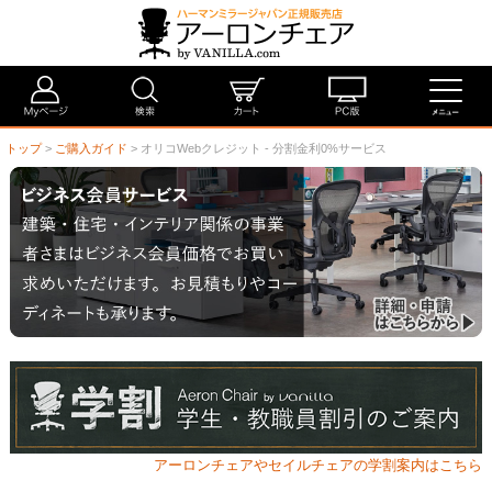
トップ
>
ご購入ガイド
> オリコWebクレジット - 分割金利0%サービス
アーロンチェアやセイルチェアの学割案内はこちら