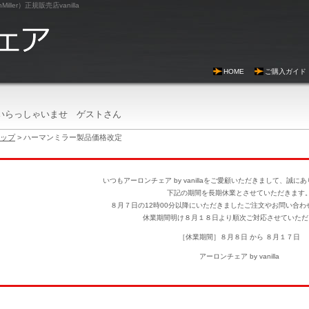
er）正規販売店vanilla
HOME
ご購入ガイド
いらっしゃいませ ゲストさん
ップ
> ハーマンミラー製品価格改定
いつもアーロンチェア by vanillaをご愛顧いただきまして、誠
下記の期間を長期休業とさせていただきます
８月７日の12時00分以降にいただきましたご注文やお問い合わ
休業期間明け８月１８日より順次ご対応させていただ
［休業期間］８月８日 から ８月１７日
アーロンチェア by vanilla