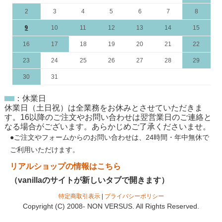
2
3
4
5
6
7
8
9
10
11
12
13
14
15
16
17
18
19
20
21
22
23
24
25
26
27
28
29
30
31
：休業日
休業日（土日祝）は全業務をお休みとさせていただきま
す。16以降のご注文やお問い合わせは翌営業日のご連絡と
なる場合がございます。あらかじめご了承くださいませ。
●ご注文やフォームからのお問い合わせは、
24時間・年中無休
で
ご利用いただけます。
リアルショップの情報はこちら
（vanillaのサイトが新しいタブで開きます）
特定商取引表示
|
プライバシーポリシー
Copyright (C) 2008- NON VERSUS. All Rights Reserved.