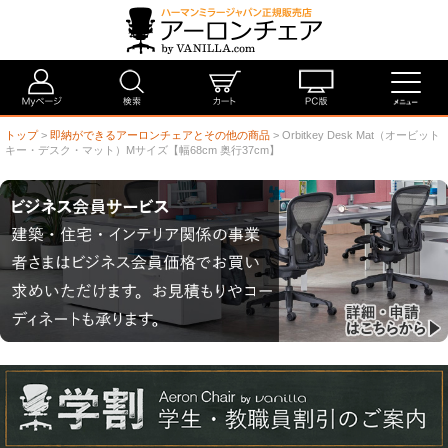
トップ
>
即納ができるアーロンチェアとその他の商品
> Orbitkey Desk Mat（オービット
キー・デスク・マット）Mサイズ【幅68cm 奥行37cm】