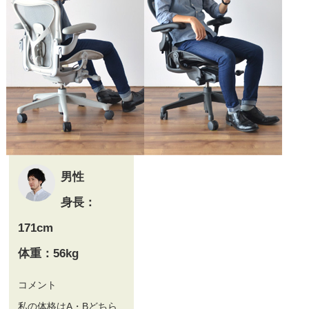
男性
身長：
171cm
体重：56kg
コメント
私の体格はA・Bどちら