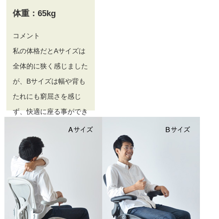
体重：65kg
コメント
私の体格だとAサイズは
全体的に狭く感じました
が、Bサイズは幅や背も
たれにも窮屈さを感じ
ず、快適に座る事ができ
ました。
適合表上はA、Bどちら
も選べる体型ですが、私
は断然Bサイズを選びま
す。