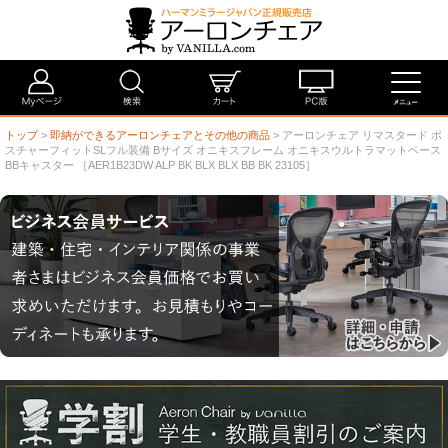
トップ
>
即納ができるアーロンチェアとその他の商品
> アーロンチェア リマスタード ポ
スチャーフィットSLフル装備 Bサイズ オニキスフレーム オニキスウルトラマットベース
BBキャスター ［AER1B23DW ALP BK BLX BLX BB BK 23105］