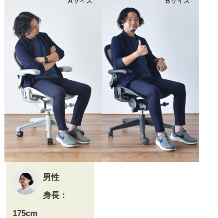
私の身長、体型だと間違
いなくAサイズが適正で
すね。
男性
身長：
175cm