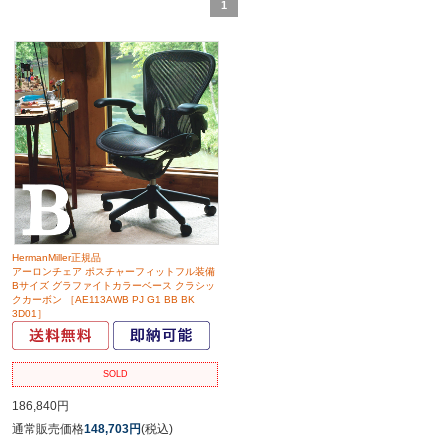
1
HermanMiller正規品
アーロンチェア ポスチャーフィットフル装備
Bサイズ グラファイトカラーベース クラシッ
クカーボン ［AE113AWB PJ G1 BB BK
3D01］
SOLD
186,840円
通常販売価格
148,703円
(税込)