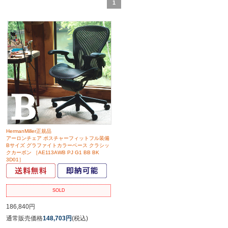
1
HermanMiller正規品
アーロンチェア ポスチャーフィットフル装備
Bサイズ グラファイトカラーベース クラシッ
クカーボン ［AE113AWB PJ G1 BB BK
3D01］
SOLD
186,840円
通常販売価格
148,703円
(税込)