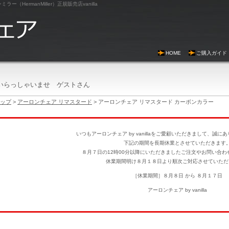
HermanMiller）正規販売店vanilla
HOME
ご購入ガイド
いらっしゃいませ ゲストさん
ップ
>
アーロンチェア リマスタード
> アーロンチェア リマスタード カーボンカラー
いつもアーロンチェア by vanillaをご愛顧いただきまして、誠
下記の期間を長期休業とさせていただきます
８月７日の12時00分以降にいただきましたご注文やお問い合わ
休業期間明け８月１８日より順次ご対応させていただ
［休業期間］８月８日 から ８月１７日
アーロンチェア by vanilla