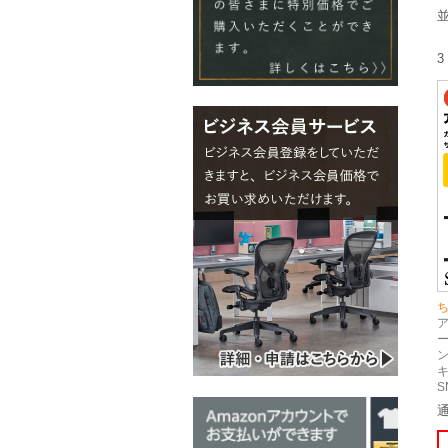
3
ー
ン
キ
S