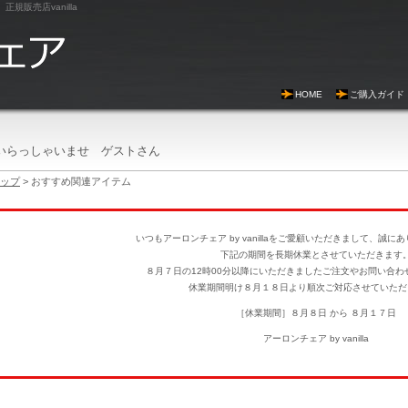
正規販売店vanilla
HOME
ご購入ガイド
いらっしゃいませ ゲストさん
ップ
> おすすめ関連アイテム
いつもアーロンチェア by vanillaをご愛顧いただきまして、誠
下記の期間を長期休業とさせていただきます
８月７日の12時00分以降にいただきましたご注文やお問い合わ
休業期間明け８月１８日より順次ご対応させていただ
［休業期間］８月８日 から ８月１７日
アーロンチェア by vanilla