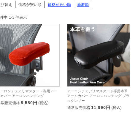
並び替え
価格が安い順
価格が高い順
新着順
 件中 1-3 件表示
アーロンチェアリマスタード専用アー
アーロンチェアリマスタード専用本革
ムカバー アーロンハンチング
アームカバー アーロンハンチング ブラ
ックレザー
8,580円
通常販売価格
(税込)
11,990円
通常販売価格
(税込)