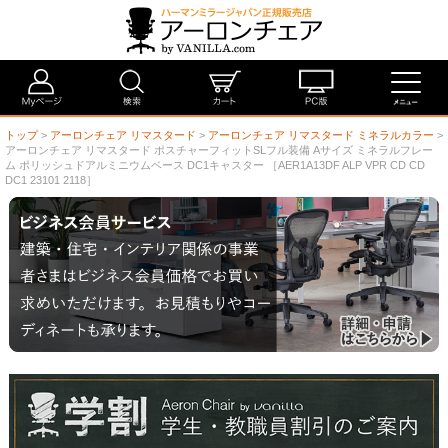
トップ
>
アーロンチェア リマスタード
>
アーロンチェア リマスタード ミネラルカラー
>
アーロンチェア リマスタード ポスチャーフィットSLフル装備 Aサイズ ミネラルフレー
ム ポリッシュドアルミニウムベース DC1キャスター ［AER1A13DF ALP VPR CD CD
DC1 23101 2118］