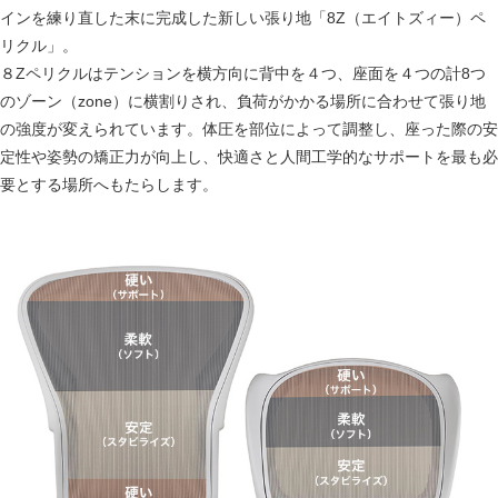
インを練り直した末に完成した新しい張り地「8Z（エイトズィー）ペ
リクル」。
８Zペリクルはテンションを横方向に背中を４つ、座面を４つの計8つ
のゾーン（zone）に横割りされ、負荷がかかる場所に合わせて張り地
の強度が変えられています。体圧を部位によって調整し、座った際の安
定性や姿勢の矯正力が向上し、快適さと人間工学的なサポートを最も必
要とする場所へもたらします。