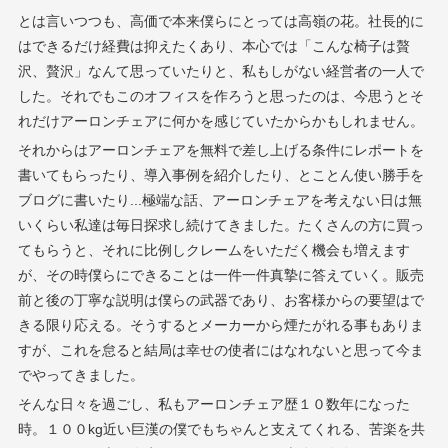
とは言いつつも、高価で本来僕らにとっては高嶺の花。社長的に
はできるだけ経費は抑えたくあり、本心では「こんな椅子は贅
沢、贅沢」なんて思っていたりと、私もしがない経営者の一人で
した。それでもこのオフィスを作ろうと思ったのは、今思うとそ
れだけアーロンチェアに何かを感じていたからかもしれません。
それからはアーロンチェアを無料で差し上げる条件にレポートを
書いてもらったり、導入事例を紹介したり、とことん使い勝手を
ブログに書いたり...極端な話、アーロンチェアを考えない日は無
いくらい私達は毎日探求し続けてきました。たくさんの方に買っ
てもらうと、それに比例しクレームをいただく機会も増えます
が、その時僕らにできることは一件一件真摯に答えていく。販売
前と後の丁寧な説明は僕らの武器であり、お客様からの要望はで
きる限り応える。そうするとメーカーから煙たがれる事もありま
すが、これを怠ると結局は幸せの使者にはなれないと思って今ま
でやってきました。
そんな日々を過ごし、私もアーロンチェア歴１０数年になった
時。１００kg近い巨漢の僕でもちゃんと支えてくれる、苦楽を共