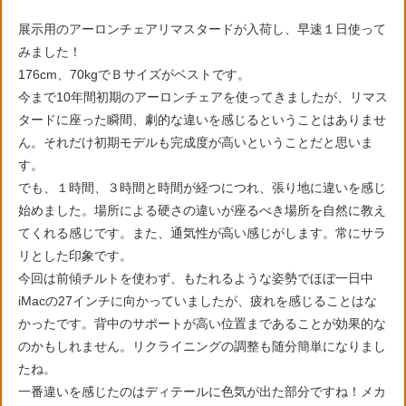
展示用のアーロンチェアリマスタードが入荷し、早速１日使って
みました！
176cm、70kgでＢサイズがベストです。
今まで10年間初期のアーロンチェアを使ってきましたが、リマス
タードに座った瞬間、劇的な違いを感じるということはありませ
ん。それだけ初期モデルも完成度が高いということだと思いま
す。
でも、１時間、３時間と時間が経つにつれ、張り地に違いを感じ
始めました。場所による硬さの違いが座るべき場所を自然に教え
てくれる感じです。また、通気性が高い感じがします。常にサラ
リとした印象です。
今回は前傾チルトを使わず、もたれるような姿勢でほぼ一日中
iMacの27インチに向かっていましたが、疲れを感じることはな
かったです。背中のサポートが高い位置まであることが効果的な
のかもしれません。リクライニングの調整も随分簡単になりまし
たね。
一番違いを感じたのはディテールに色気が出た部分ですね！メカ