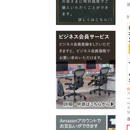
9
ー
ル
キ
S