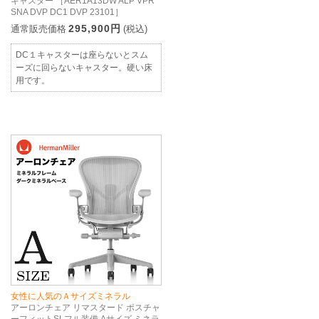
キャスター ［AER1A13DW ALP VPR
SNA DVP DC1 DVP 23101］
295,900円
通常販売価格
(税込)
DC１キャスターは座らないとスム
ーズに回らないキャスター。硬い床
用です。
女性に人気のＡサイズミネラル
アーロンチェア リマスタード ポスチャ