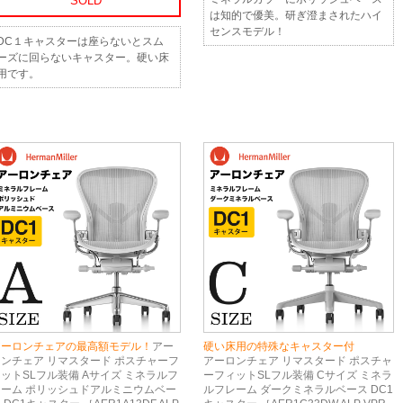
SOLD
は知的で優美。研ぎ澄まされたハイ
センスモデル！
DC１キャスターは座らないとスム
ーズに回らないキャスター。硬い床
用です。
アーロンチェアの最高額モデル！
アー
硬い床用の特殊なキャスター付
ロンチェア リマスタード ポスチャーフ
アーロンチェア リマスタード ポスチャ
ットSLフル装備 Aサイズ ミネラルフ
ーフィットSLフル装備 Cサイズ ミネラ
レーム ポリッシュドアルミニウムベー
ルフレーム ダークミネラルベース DC1