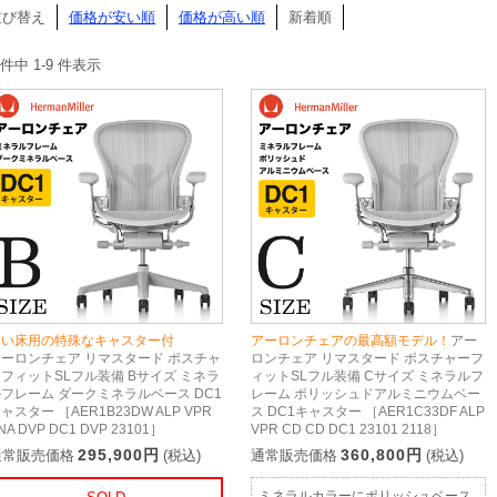
並び替え
価格が安い順
価格が高い順
新着順
 件中 1-9 件表示
硬い床用の特殊なキャスター付
アーロンチェアの最高額モデル！
アー
アーロンチェア リマスタード ポスチャ
ロンチェア リマスタード ポスチャーフ
フィットSLフル装備 Bサイズ ミネラ
ィットSLフル装備 Cサイズ ミネラルフ
フレーム ダークミネラルベース DC1
レーム ポリッシュドアルミニウムベー
ャスター ［AER1B23DW ALP VPR
ス DC1キャスター ［AER1C33DF ALP
NA DVP DC1 DVP 23101］
VPR CD CD DC1 23101 2118］
295,900円
360,800円
通常販売価格
(税込)
通常販売価格
(税込)
ミネラルカラーにポリッシュベース