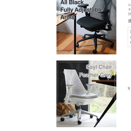
ー
ル
キ
S
9