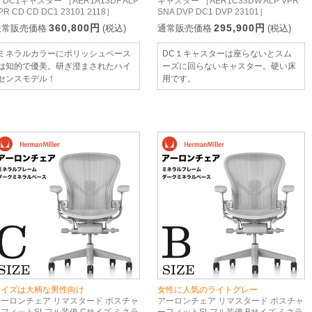
 DC1キャスター ［AER1A13DF ALP
キャスター ［AER1C33DW ALP VPR
PR CD CD DC1 23101 2118］
SNA DVP DC1 DVP 23101］
360,800円
295,900円
通常販売価格
(税込)
通常販売価格
(税込)
ミネラルカラーにポリッシュベース
DC１キャスターは座らないとスム
は知的で優美。研ぎ澄まされたハイ
ーズに回らないキャスター。硬い床
センスモデル！
用です。
サイズは大柄な男性向け
女性に人気のライトグレー
アーロンチェア リマスタード ポスチャ
アーロンチェア リマスタード ポスチャ