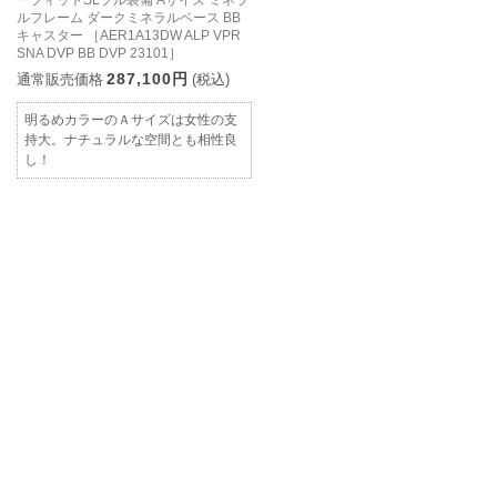
ーフィットSLフル装備 Aサイズ ミネラ
ルフレーム ダークミネラルベース BB
キャスター ［AER1A13DW ALP VPR
SNA DVP BB DVP 23101］
287,100円
通常販売価格
(税込)
明るめカラーのＡサイズは女性の支
持大。ナチュラルな空間とも相性良
し！