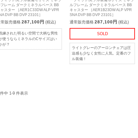
フィットSLフル装備 Cサイズ ミネラ
ーフィットSLフル装備 Bサイズ ミネラ
フレーム ダークミネラルベース BB
ルフレーム ダークミネラルベース BB
ャスター ［AER1C33DW ALP VPR
キャスター ［AER1B23DW ALP VPR
NA DVP BB DVP 23101］
SNA DVP BB DVP 23101］
287,100円
287,100円
通常販売価格
(税込)
通常販売価格
(税込)
洗練された明るい空間で大柄な男性
SOLD
が使うならミネラルのCサイズはい
かが？
ライトグレーのアーロンチェアは圧
迫感も少なく女性に人気。定番のフ
ル装備！
 件中 1-9 件表示