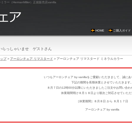
HermanMiller）正規販売店vanilla
HOME
ご購入ガイド
いらっしゃいませ ゲストさん
ップ
>
アーロンチェア リマスタード
> アーロンチェア リマスタード ミネラルカラー
いつもアーロンチェア by vanillaをご愛顧いただきまして、誠
下記の期間を長期休業とさせていただきます
８月７日の12時00分以降にいただきましたご注文やお問い合わ
休業期間明け８月１８日より順次ご対応させていただ
［休業期間］８月８日 から ８月１７日
アーロンチェア by vanilla