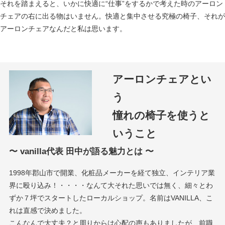
それを踏まえると、いかに快適に“仕事”をするかで考えた時のアーロン
チェアの右に出る物はいません。快適と集中させる究極の椅子、それが
アーロンチェアなんだと私は思います。
アーロンチェアとい
う
憧れの椅子を使うと
いうこと
〜 vanilla代表 田中が語る魅力とは 〜
1998年郡山市で開業、化粧品メーカーを経て独立、インテリア業
界に殴り込み！・・・・なんて大それた思いでは無く、細々とわ
ずか７坪でスタートしたローカルショップ。名前はVANILLA、こ
れは直感で決めました。
こんなんで大丈夫？と周りからは心配の声もありましたが、前職