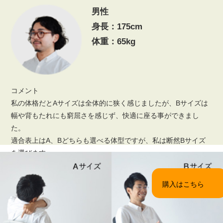
男性
身長：175cm
体重：65kg
コメント
私の体格だとAサイズは全体的に狭く感じましたが、Bサイズは
幅や背もたれにも窮屈さを感じず、快適に座る事ができまし
た。
適合表上はA、Bどちらも選べる体型ですが、私は断然Bサイズ
を選びます。
購入はこちら