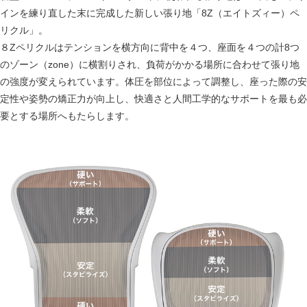
インを練り直した末に完成した新しい張り地「8Z（エイトズィー）ペ
リクル」。
８Zペリクルはテンションを横方向に背中を４つ、座面を４つの計8つ
のゾーン（zone）に横割りされ、負荷がかかる場所に合わせて張り地
の強度が変えられています。体圧を部位によって調整し、座った際の安
定性や姿勢の矯正力が向上し、快適さと人間工学的なサポートを最も必
要とする場所へもたらします。