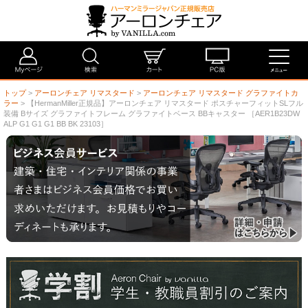
トップ
>
アーロンチェア リマスタード
>
アーロンチェア リマスタード グラファイトカ
ラー
> 【HermanMiller正規品】アーロンチェア リマスタード ポスチャーフィットSLフル
装備 Bサイズ グラファイトフレーム グラファイトベース BBキャスター ［AER1B23DW
ALP G1 G1 G1 BB BK 23103］