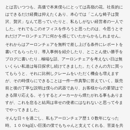
とは言いつつも、高価で本来僕らにとっては高嶺の花。社長的に
はできるだけ経費は抑えたくあり、本心では「こんな椅子は贅
沢、贅沢」なんて思っていたりと、私もしがない経営者の一人で
した。それでもこのオフィスを作ろうと思ったのは、今思うとそ
れだけアーロンチェアに何かを感じていたからかもしれません。
それからはアーロンチェアを無料で差し上げる条件にレポートを
書いてもらったり、導入事例を紹介したり、とことん使い勝手を
ブログに書いたり...極端な話、アーロンチェアを考えない日は無
いくらい私達は毎日探求し続けてきました。たくさんの方に買っ
てもらうと、それに比例しクレームをいただく機会も増えます
が、その時僕らにできることは一件一件真摯に答えていく。販売
前と後の丁寧な説明は僕らの武器であり、お客様からの要望はで
きる限り応える。そうするとメーカーから煙たがれる事もありま
すが、これを怠ると結局は幸せの使者にはなれないと思って今ま
でやってきました。
そんな日々を過ごし、私もアーロンチェア歴１０数年になった
時。１００kg近い巨漢の僕でもちゃんと支えてくれる、苦楽を共