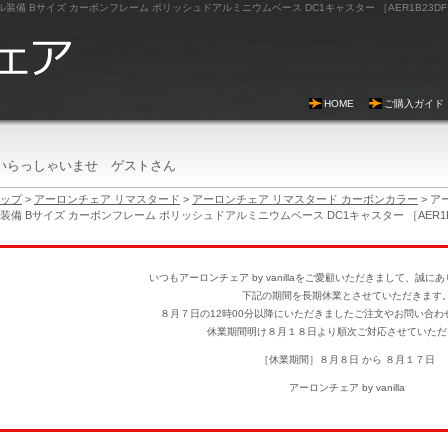
HOME
ご購入ガイド
いらっしゃいませ ゲストさん
ップ
>
アーロンチェア リマスタード
>
アーロンチェア リマスタード カーボンカラー
> ア
装備 Bサイズ カーボンフレーム ポリッシュドアルミニウムベース DC1キャスター ［AER1B23DF AL
いつもアーロンチェア by vanillaをご愛顧いただきまして、誠
下記の期間を長期休業とさせていただきます
８月７日の12時00分以降にいただきましたご注文やお問い合わ
休業期間明け８月１８日より順次ご対応させていただ
［休業期間］８月８日 から ８月１７日
アーロンチェア by vanilla