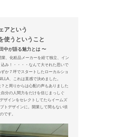
ェアという
を使うということ
代表 田中が語る魅力とは 〜
で開業、化粧品メーカーを経て独立、イン
り込み！・・・・なんて大それた思いで
わずか７坪でスタートしたローカルショ
NILLA、これは直感で決めました。
夫？と周りからは心配の声もありました
た自分の人間力をだけを信じまっしぐ
デザインをセレクトしてたらイームズ
セプトデザインに。開業して間もない頃
のです。