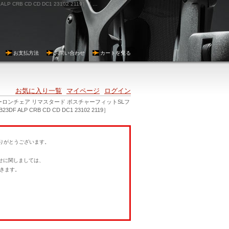
アーロンチェア リマスタード ポスチャーフィットSLフル装備 Bサイズ カーボンフレーム ポリッシュドアルミニウムベース DC1キャスター ［AER1B23DF ALP CRB CD CD DC1 23102 2119］｜ハーマンミラー（HermanMiller）正規販売店vanilla
お支払方法
お問い合わせ
カートを見る
お気に入り一覧
マイページ
ログイン
ーロンチェア リマスタード ポスチャーフィットSLフ
P CRB CD CD DC1 23102 2119］
にありがとうございます。
。
せに関しましては、
きます。