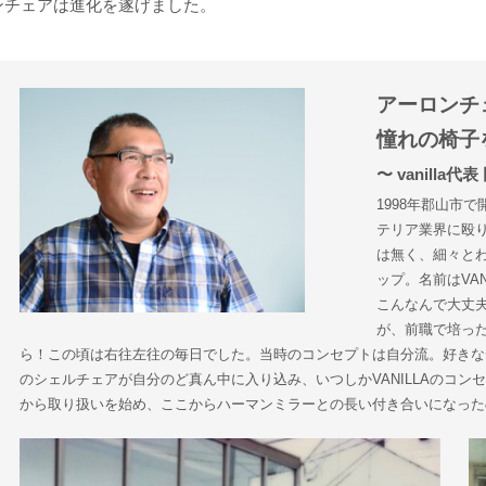
ンチェアは進化を遂げました。
アーロンチ
憧れの椅子
〜 vanilla
1998年郡山市
テリア業界に殴
は無く、細々と
ップ。名前はVA
こんなんで大丈
が、前職で培っ
ら！この頃は右往左往の毎日でした。当時のコンセプトは自分流。好きな
のシェルチェアが自分のど真ん中に入り込み、いつしかVANILLAのコン
から取り扱いを始め、ここからハーマンミラーとの長い付き合いになった