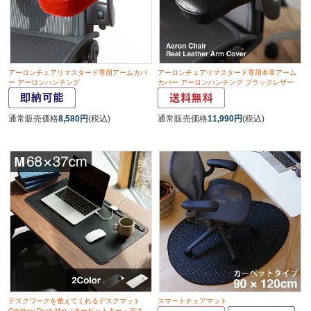
アーロンチェアリマスタード専用アームカバ
アーロンチェアリマスタード専用本革アーム
ー アーロンハンチング
カバー アーロンハンチング ブラックレザー
通常販売価格
8,580円
(税込)
通常販売価格
11,990円
(税込)
デスクワークを整えてくれるデスクマット
スマートチェアマット
Orbitkey Desk Mat（オービットキー・デス