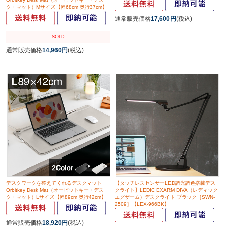
ク・マット）Mサイズ【幅68cm 奥行37cm】
通常販売価格
17,600円
(税込)
SOLD
通常販売価格
14,960円
(税込)
デスクワークを整えてくれるデスクマット
【タッチレスセンサーLED調光調色搭載デス
Orbitkey Desk Mat（オービットキー・デス
クライト】LEDIC EXARM DIVA（レディック
ク・マット）Lサイズ【幅89cm 奥行42cm】
エグザーム）デスクライト ブラック［SWN-
2509］【LEX-966BK】
通常販売価格
18,920円
(税込)