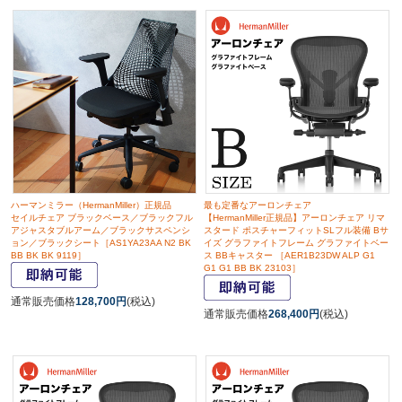
ハーマンミラー（HermanMiller）正規品
最も定番なアーロンチェア
セイルチェア ブラックベース／ブラックフル
【HermanMiller正規品】アーロンチェア リマ
アジャスタブルアーム／ブラックサスペンシ
スタード ポスチャーフィットSLフル装備 Bサ
ョン／ブラックシート［AS1YA23AA N2 BK
イズ グラファイトフレーム グラファイトベー
BB BK BK 9119］
ス BBキャスター ［AER1B23DW ALP G1
G1 G1 BB BK 23103］
通常販売価格
128,700円
(税込)
通常販売価格
268,400円
(税込)