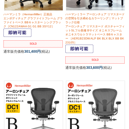
ハーマンミラ（HermanMiller）正規品
ハーマンミラー アーロンチェア リマスタード
エンボディチェア グラファイトフレーム グラ
の空間を引き締めるカラーリング｜マットブ
ファイトベース BBキャスター シンクブラッ
ラック仕様
ク［CN122AWAA G1 G1 BB 3SY12］
アーロンチェア リマスタード ポスチャーフィ
ットSLフル装備 Bサイズ オニキスフレーム
オニキスウルトラマットベース BBキャスタ
ー ［AER1B23DW ALP BK BLX BLX BB BK
23105］
SOLD
通常販売価格
301,400円
(税込)
SOLD
通常販売価格
303,600円
(税込)