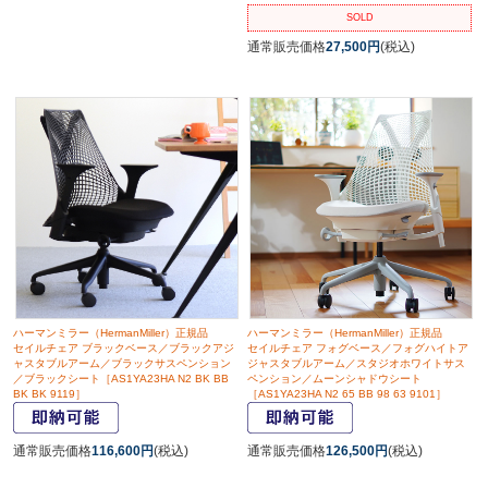
SOLD
通常販売価格
27,500円
(税込)
ハーマンミラー（HermanMiller）正規品
ハーマンミラー（HermanMiller）正規品
セイルチェア ブラックベース／ブラックアジ
セイルチェア フォグベース／フォグハイトア
ャスタブルアーム／ブラックサスペンション
ジャスタブルアーム／スタジオホワイトサス
／ブラックシート［AS1YA23HA N2 BK BB
ペンション／ムーンシャドウシート
BK BK 9119］
［AS1YA23HA N2 65 BB 98 63 9101］
通常販売価格
116,600円
(税込)
通常販売価格
126,500円
(税込)