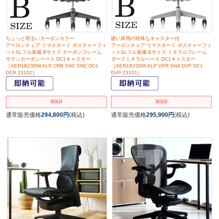
ちょっと明るいカーボンカラー
硬い床用の特殊なキャスター付
アーロンチェア リマスタード ポスチャーフィ
アーロンチェア リマスタード ポスチャーフィ
ットSLフル装備 Bサイズ カーボンフレーム
ットSLフル装備 Bサイズ ミネラルフレーム
サテンカーボンベース DC1キャスター
ダークミネラルベース DC1キャスター
［AER1B23DW ALP CRB SNC SNC DC1
［AER1B23DW ALP VPR SNA DVP DC1
DCR 23102］
DVP 23101］
SOLD
SOLD
通常販売価格
294,800円
(税込)
通常販売価格
295,900円
(税込)